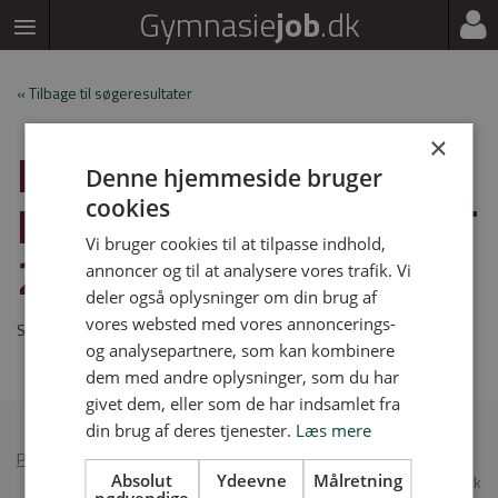
Gymnasie
job
.dk
« Tilbage til søgeresultater
×
DELTIDSVIKARIAT I
Denne hjemmeside bruger
ENGELSK I SKOLEÅRET
cookies
Vi bruger cookies til at tilpasse indhold,
26/27
annoncer og til at analysere vores trafik. Vi
deler også oplysninger om din brug af
vores websted med vores annoncerings-
Stillingen er udløbet
og analysepartnere, som kan kombinere
dem med andre oplysninger, som du har
givet dem, eller som de har indsamlet fra
din brug af deres tjenester.
Læs mere
Persondatapolitik
•
Annoncér på Gymnasiejob
Absolut
Ydeevne
Målretning
© 2026 Gymnasiejob.dk