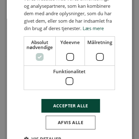
Undervisere i Dansk & IT i gymnasiet i
og analysepartnere, som kan kombinere
Sydgrønland
dem med andre oplysninger, som du har
Campus Kujalleq | Vestervej B 1266, 3920 Qaqortoq
givet dem, eller som de har indsamlet fra
din brug af deres tjenester.
Læs mere
Rektor til Viborg Gymnasium
Absolut
Ydeevne
Målretning
nødvendige
Viborg Gymnasium | Skaldehøjvej 12, 8800 Viborg
Vicerektor til Gentofte HF
Funktionalitet
Gentofte HF | Dahlensstræde 5, 2820 Gentofte
Kommunikationsmedarbejder
Københavns åbne Gymnasium | Sjælør Boulevard 133, 2500 Valby
ACCEPTER ALLE
Haster - Barselsvikar i latin/oldtidskundskab,
AFVIS ALLE
dansk og evt. idræt