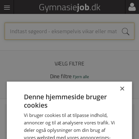
Gymnasie
job
.dk
VÆLG FILTRE
Dine filtre
Fjern alle
x
Dansk
×
Denne hjemmeside bruger
cookies
Alssundgymnasiet søger underviser i dansk
Vi bruger cookies til at tilpasse indhold,
annoncer og til at analysere vores trafik. Vi
Alssundgymnasiet Sønderborg | Grundtvigs Alle 86, 6400 Sønderborg
deler også oplysninger om din brug af
vores websted med vores annoncerings-