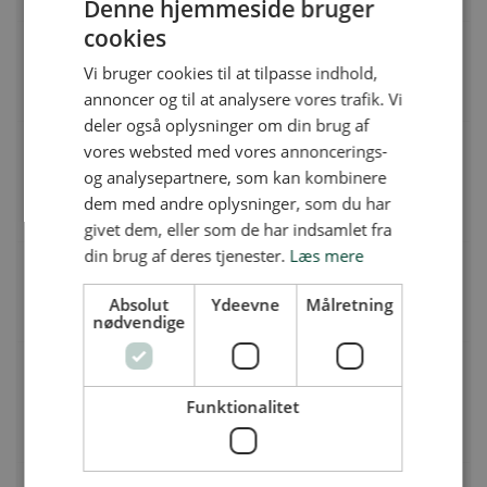
Denne hjemmeside bruger
cookies
Fast stilling i matematik
Vi bruger cookies til at tilpasse indhold,
Espergærde Gymnasium og HF | Gymnasievej 2, 3060 Espergærde
annoncer og til at analysere vores trafik. Vi
deler også oplysninger om din brug af
vores websted med vores annoncerings-
Et eller flere årsvikariater i historie og
samfundsfag
og analysepartnere, som kan kombinere
dem med andre oplysninger, som du har
Egaa Gymnasium | Mejlbyvej 4, 8250 Egå
givet dem, eller som de har indsamlet fra
din brug af deres tjenester.
Læs mere
Teknisk serviceleder til Gladsaxe gymnasium
Absolut
Ydeevne
Målretning
Gladsaxe Gymnasium | Buddinge Hovedgade 81, 2860 Søborg
nødvendige
Studievejleder til fast fuldtidsstilling på
Handelsgymnasiet i Roskilde
Funktionalitet
Roskilde Handelsskole | Bakkesvinget 67, 4000 Roskilde