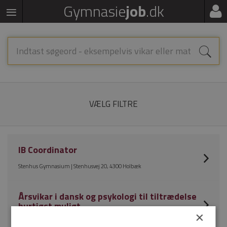
Gymnasie
job
.dk
VÆLG FILTRE
IB Coordinator
Stenhus Gymnasium | Stenhusvej 20, 4300 Holbæk
Årsvikar i dansk og psykologi til tiltrædelse
hurtigst muligt
×
Virum Gymnasium | Fuglsangvej 66, 2830 Virum