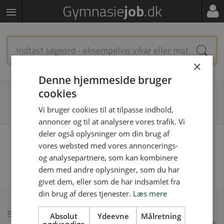
Gymnasie
job
.dk
×
Denne hjemmeside bruger
cookies
VÆLG FILTRE
Vi bruger cookies til at tilpasse indhold,
annoncer og til at analysere vores trafik. Vi
deler også oplysninger om din brug af
Vi fandt desværre ingen jobopslag, prøv at søge på noget andet eller fjern
vores websted med vores annoncerings-
nogle af dine filtre
og analysepartnere, som kan kombinere
dem med andre oplysninger, som du har
givet dem, eller som de har indsamlet fra
din brug af deres tjenester.
Læs mere
Persondatapolitik
•
Annoncér på Gymnasiejob
Absolut
Ydeevne
Målretning
© 2026 Gymnasiejob.dk