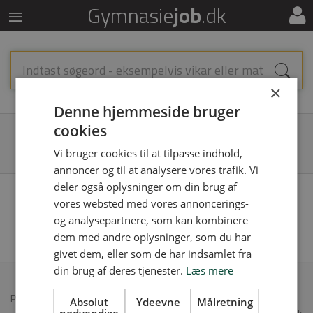
Gymnasie
job
.dk
×
Denne hjemmeside bruger
cookies
VÆLG FILTRE
Vi bruger cookies til at tilpasse indhold,
annoncer og til at analysere vores trafik. Vi
deler også oplysninger om din brug af
Vi fandt desværre ingen jobopslag, prøv at søge på noget andet eller fjern
vores websted med vores annoncerings-
nogle af dine filtre
og analysepartnere, som kan kombinere
dem med andre oplysninger, som du har
givet dem, eller som de har indsamlet fra
din brug af deres tjenester.
Læs mere
Persondatapolitik
•
Annoncér på Gymnasiejob
Absolut
Ydeevne
Målretning
© 2026 Gymnasiejob.dk