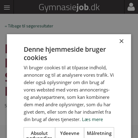
Gymnasie
job
.dk
« Tilbage til søgeresultater
×
HF & VUC
Denne hjemmeside bruger
KØBENHAVN SYD
cookies
Vi bruger cookies til at tilpasse indhold,
SØGER EN VIKAR I
annoncer og til at analysere vores trafik. Vi
deler også oplysninger om din brug af
FYSIK
vores websted med vores annoncerings-
og analysepartnere, som kan kombinere
dem med andre oplysninger, som du har
Stillingen er udløbet
givet dem, eller som de har indsamlet fra
din brug af deres tjenester.
Læs mere
Absolut
Ydeevne
Målretning