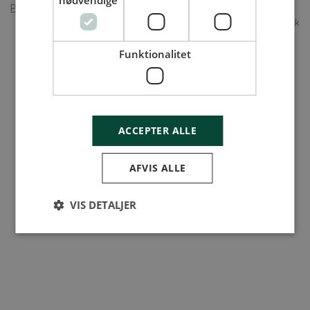
nødvendige
Persondatapolitik
•
Annoncér på Gymnasiejob
© 2026 Gymnasiejob.dk
Funktionalitet
ACCEPTER ALLE
AFVIS ALLE
VIS DETALJER