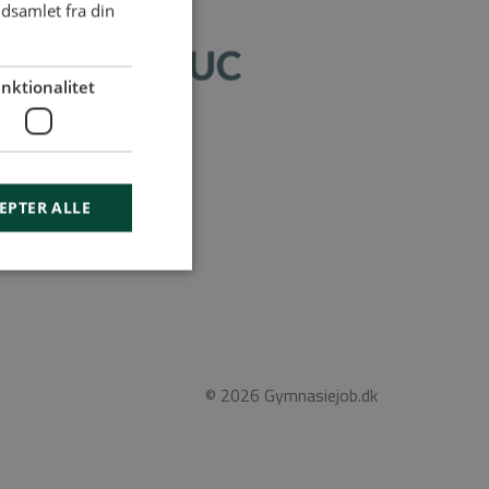
dsamlet fra din
nktionalitet
geord
EPTER ALLE
© 2026 Gymnasiejob.dk