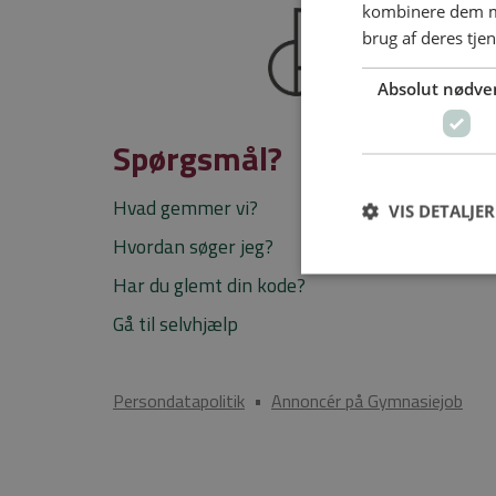
kombinere dem me
brug af deres tje
Absolut nødve
Spørgsmål?
Hvad gemmer vi?
VIS DETALJER
Hvordan søger jeg?
Har du glemt din kode?
Gå til selvhjælp
Persondatapolitik
•
Annoncér på Gymnasiejob