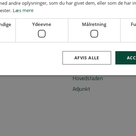
d andre oplysninger, som du har givet dem, eller som de har in
nester.
Læs mere
ndige
Ydeevne
Målretning
Fu
Mest brugte sø
Vikar
AFVIS ALLE
ACC
Dansk
Hovedstaden
Adjunkt