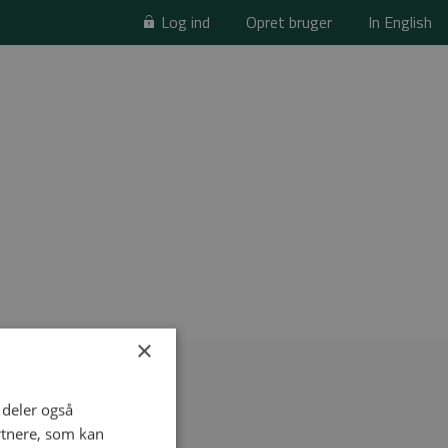
Log ind
Opret bruger
In English
×
i deler også
rtnere, som kan