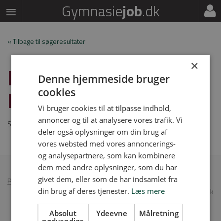
Gymnasie
job
.dk
« Tilbage til søgeresultater
×
MUSICALINSTRUKTØR
Denne hjemmeside bruger
PÅ KØGE GYMNASIUM
cookies
Vi bruger cookies til at tilpasse indhold,
annoncer og til at analysere vores trafik. Vi
Stillingen er udløbet
deler også oplysninger om din brug af
vores websted med vores annoncerings-
og analysepartnere, som kan kombinere
dem med andre oplysninger, som du har
givet dem, eller som de har indsamlet fra
Persondatapolitik
•
Annoncér på Gymnasiejob
din brug af deres tjenester.
Læs mere
© 2026 Gymnasiejob.dk
Absolut
Ydeevne
Målretning