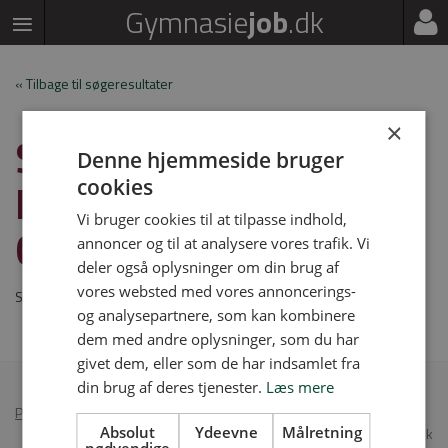
Gymnasie
job
.dk
« Tilbage til søgeresultater
×
SPS-VEJLEDER TIL
Denne hjemmeside bruger
HORSENS
cookies
Vi bruger cookies til at tilpasse indhold,
GYMNASIUM & HF
annoncer og til at analysere vores trafik. Vi
deler også oplysninger om din brug af
vores websted med vores annoncerings-
Stillingen er udløbet
og analysepartnere, som kan kombinere
dem med andre oplysninger, som du har
givet dem, eller som de har indsamlet fra
din brug af deres tjenester.
Læs mere
Persondatapolitik
•
Annoncér på Gymnasiejob
Absolut
Ydeevne
Målretning
© 2026 Gymnasiejob.dk