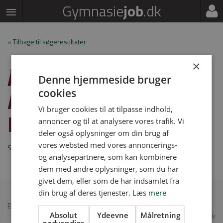
Gymnasie
job
.dk
« Tilbage til søgeresultater
×
ÅRSVIKARIATER PÅ
Denne hjemmeside bruger
AARHUS
cookies
Vi bruger cookies til at tilpasse indhold,
KATEDRALSKOLE
annoncer og til at analysere vores trafik. Vi
deler også oplysninger om din brug af
vores websted med vores annoncerings-
Stillingen er udløbet
og analysepartnere, som kan kombinere
dem med andre oplysninger, som du har
givet dem, eller som de har indsamlet fra
din brug af deres tjenester.
Læs mere
Persondatapolitik
•
Annoncér på Gymnasiejob
Absolut
Ydeevne
Målretning
© 2026 Gymnasiejob.dk