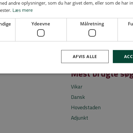
d andre oplysninger, som du har givet dem, eller som de har in
nester.
Læs mere
Gymnasiejob leveret af
ndige
Ydeevne
Målretning
Fu
AFVIS ALLE
ACC
Mest brugte sø
Vikar
Dansk
Hovedstaden
Adjunkt