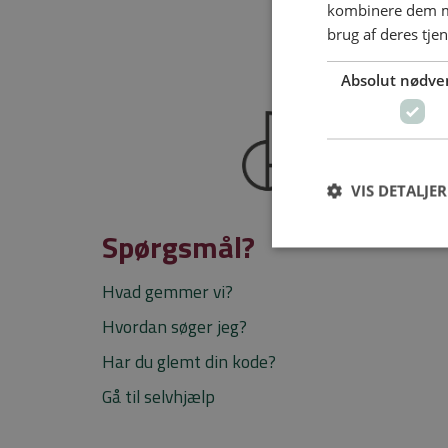
kombinere dem me
brug af deres tje
Absolut nødve
VIS DETALJER
Spørgsmål?
Hvad gemmer vi?
Hvordan søger jeg?
Har du glemt din kode?
Gå til selvhjælp