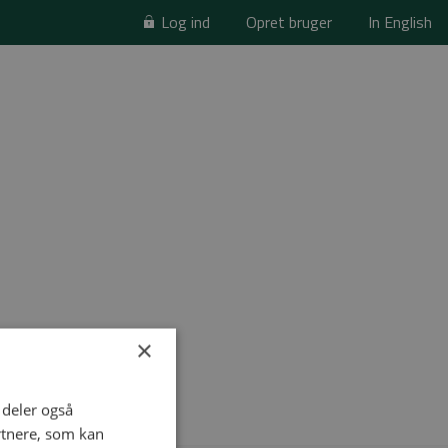
Log ind
Opret bruger
In English
×
i deler også
rtnere, som kan