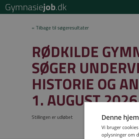
Gymnasie
job
.dk
« Tilbage til søgeresultater
RØDKILDE GYM
SØGER UNDERVI
HISTORIE OG AN
1. AUGUST 2026
Denne hjem
Stillingen er udløbet
Vi bruger cookies 
oplysninger om d