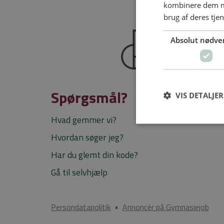
kombinere dem me
brug af deres tje
Absolut nødve
Spørgsmål?
VIS DETALJER
Hvad gemmer vi?
Hvordan søger jeg?
Har du glemt din kode?
Gå til selvhjælp
Persondatapolitik
•
Annoncér på Gymnasiejob