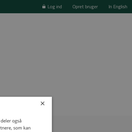
Log ind
Opret bruger
In English
×
i deler også
rtnere, som kan