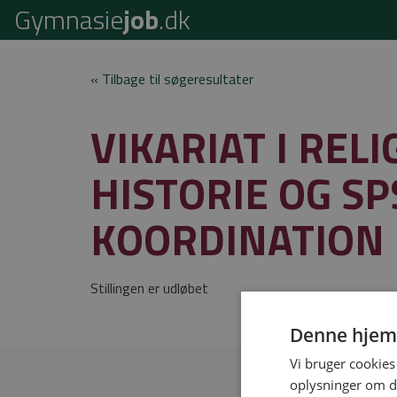
Gymnasie
job
.dk
« Tilbage til søgeresultater
VIKARIAT I RELI
HISTORIE OG SP
KOORDINATION
Stillingen er udløbet
Denne hjem
Vi bruger cookies 
oplysninger om d