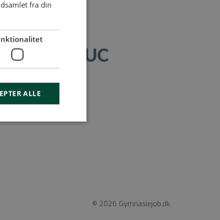
dsamlet fra din
nktionalitet
geord
EPTER ALLE
© 2026 Gymnasiejob.dk