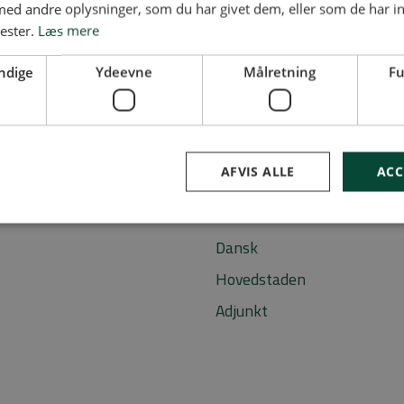
Gymnasiejob leveret af
d andre oplysninger, som du har givet dem, eller som de har in
nester.
Læs mere
ndige
Ydeevne
Målretning
Fu
Mest brugte sø
AFVIS ALLE
ACC
Vikar
Dansk
Hovedstaden
Adjunkt