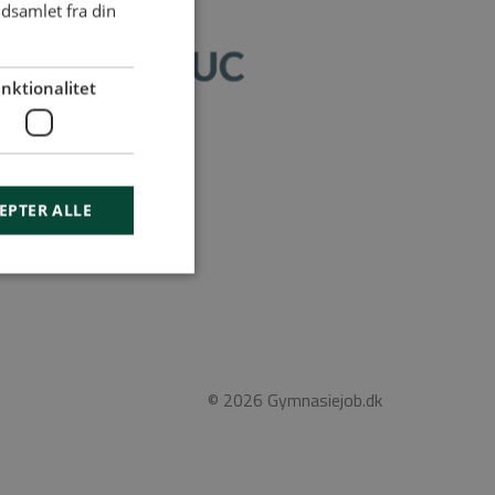
dsamlet fra din
nktionalitet
geord
EPTER ALLE
© 2026 Gymnasiejob.dk