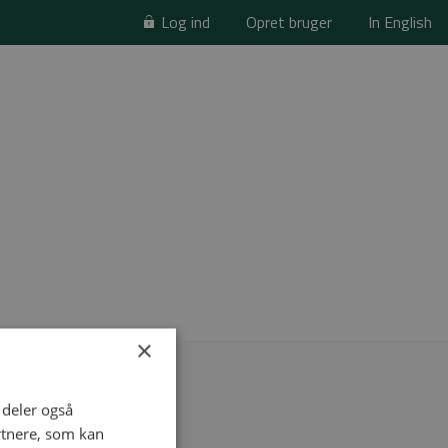
Log ind
Opret bruger
In English
×
i deler også
rtnere, som kan