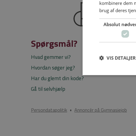
kombinere dem me
brug af deres tje
Absolut nødve
Spørgsmål?
Hvad gemmer vi?
VIS DETALJER
Hvordan søger jeg?
Har du glemt din kode?
Gå til selvhjælp
Persondatapolitik
•
Annoncér på Gymnasiejob