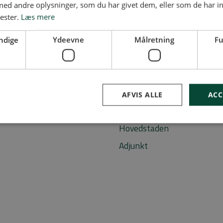
d andre oplysninger, som du har givet dem, eller som de har in
nester.
Læs mere
ndige
Ydeevne
Målretning
Fu
Mest brugte sø
Vikar
AFVIS ALLE
ACC
Dansk
Hovedstaden
Adjunkt