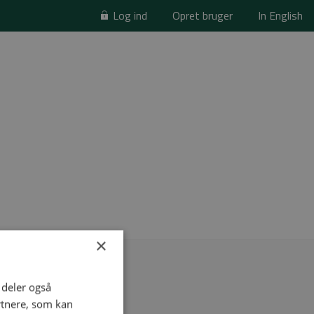
Log ind
Opret bruger
In English
×
i deler også
rtnere, som kan