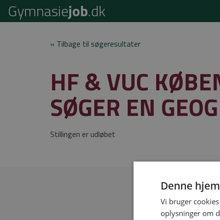
Gymnasie
job
.dk
« Tilbage til søgeresultater
HF & VUC KØBE
SØGER EN GEO
Stillingen er udløbet
Denne hjem
Vi bruger cookies 
oplysninger om d