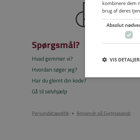
kombinere dem me
brug af deres tje
Absolut nødve
Spørgsmål?
Hvad gemmer vi?
VIS DETALJER
Hvordan søger jeg?
Har du glemt din kode?
Gå til selvhjælp
Persondatapolitik
•
Annoncér på Gymnasiejob