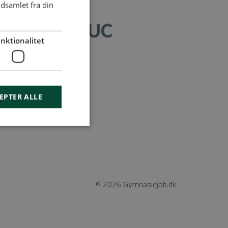
dsamlet fra din
nktionalitet
geord
EPTER ALLE
© 2026 Gymnasiejob.dk